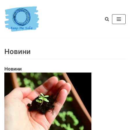
Продължете
към
съдържанието
Новини
Новини