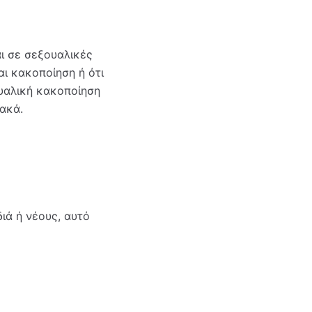
αι σε σεξουαλικές
αι κακοποίηση ή ότι
ουαλική κακοποίηση
ακά.
ιά ή νέους, αυτό