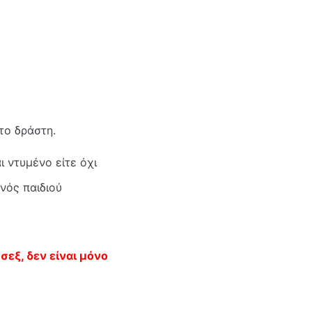
το δράστη.
 ντυμένο είτε όχι
νός παιδιού
εξ, δεν είναι μόνο