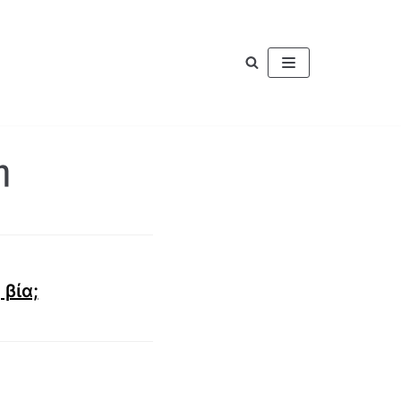
η
 βία;