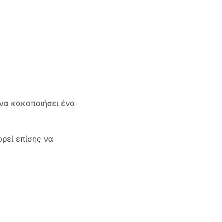
 να κακοποιήσει ένα
ορεί επίσης να