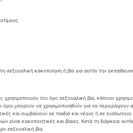
οτίμους
η σεξουαλική κακοποίηση ή βία για αυτήν την εκπαίδευσ
ς χρησιμοποιούν τον όρο σεξουαλική βία, κάποιοι χρησιμ
ύο όροι μπορούν να χρησιμοποιηθούν για να περιγράψουν 
τικές και συμβαίνουν σε παιδιά και νέους ή σε ευάλωτους 
ιών είναι κακοποιητικές και βίαιες. Κατά τη διάρκεια αυτ
ρο σεξουαλική βία.