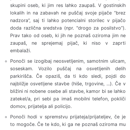
skupini oseb, ki jim res lahko zaupaš. V gostinskih
lokalih in na zabavah ne puščaj svoje pijače “brez
nadzora”, saj ti lahko potencialni storilec v pijačo
doda različna sredstva (npr. "drogo za posilstvo”).
Prav tako od oseb, ki jih ne poznaš oziroma jim ne
zaupaš, ne sprejemaj pijač, ki niso v zaprti
embalaži.
Ponoči se izogibaj neosvetljenim, samotnim ulicam,
soseskam. Vozilo puščaj na osvetljenih delih
parkirišča. Če opaziš, da ti kdo sledi, pojdi do
najbližje osvetljene stavbe (hiše, trgovine, ...). Če v
bližini ni nobene osebe ali stavbe, kamor bi se lahko
zatekel/a, pri sebi pa imaš mobilni telefon, pokliči
domov, prijatelja ali policijo.
Ponoči hodi v spremstvu prijateja/prijateljev, če je
to mogoče. Če te kdo, ki ga ne poznaš oziroma mu