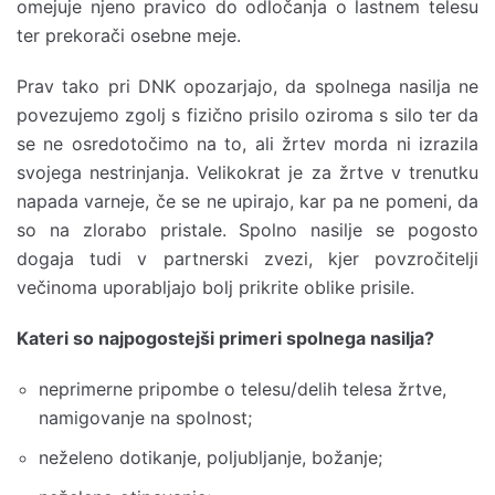
omejuje njeno pravico do odločanja o lastnem telesu
ter prekorači osebne meje.
Prav tako pri DNK opozarjajo, da spolnega nasilja ne
povezujemo zgolj s fizično prisilo oziroma s silo ter da
se ne osredotočimo na to, ali žrtev morda ni izrazila
svojega nestrinjanja. Velikokrat je za žrtve v trenutku
napada varneje, če se ne upirajo, kar pa ne pomeni, da
so na zlorabo pristale. Spolno nasilje se pogosto
dogaja tudi v partnerski zvezi, kjer povzročitelji
večinoma uporabljajo bolj prikrite oblike prisile.
Kateri so najpogostejši primeri spolnega nasilja?
neprimerne pripombe o telesu/delih telesa žrtve,
namigovanje na spolnost;
neželeno dotikanje, poljubljanje, božanje;