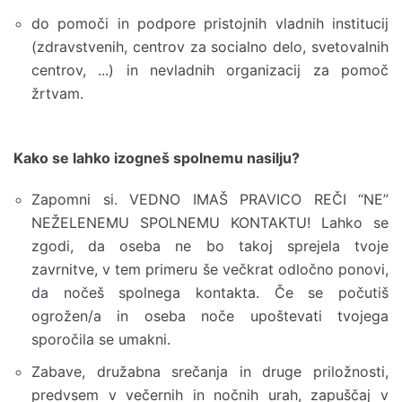
do pomoči in podpore pristojnih vladnih institucij
(zdravstvenih, centrov za socialno delo, svetovalnih
centrov, ...) in nevladnih organizacij za pomoč
žrtvam.
Kako se lahko izogneš spolnemu nasilju?
Zapomni si. VEDNO IMAŠ PRAVICO REČI “NE”
NEŽELENEMU SPOLNEMU KONTAKTU! Lahko se
zgodi, da oseba ne bo takoj sprejela tvoje
zavrnitve, v tem primeru še večkrat odločno ponovi,
da nočeš spolnega kontakta. Če se počutiš
ogrožen/a in oseba noče upoštevati tvojega
sporočila se umakni.
Zabave, družabna srečanja in druge priložnosti,
predvsem v večernih in nočnih urah, zapuščaj v