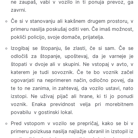
ne zaupaš, vabi v vozilo in ti ponuja prevoz, ga
zavrni.
Če si v stanovanju ali kakšnem drugem prostoru, v
primeru nasilja poskušaj oditi ven. Če imaš možnost,
pokliči policijo, svoje domače, prijatelja.
Izogibaj se štopanju, še zlasti, če si sam. Če se
odločiš za štopanje, upoštevaj, da je varneje je
štopati v dvoje ali v skupini. Ne vstopaj v avto, v
katerem je tudi sovoznik. Če te bo voznik začel
ogovarjati na neprimeren način, odločno povej, da
te to ne zanima, in zahtevaj, da vozilo ustavi, nato
izstopi. Ne uživaj pijač ali hrane, ki ti jo ponudi
voznik. Enaka previdnost velja pri morebitnem
povabilu v gostinski lokal.
Pred vstopom v vozilo se prepričaj, kako se bi v
primeru poizkusa nasilja najlažje ubranil in izstopil iz