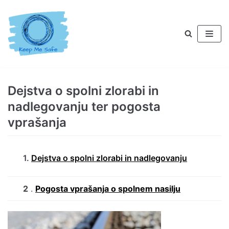
Preskoči
na
vsebino
Dejstva o spolni zlorabi in
nadlegovanju ter pogosta
vprašanja
1.
Dejstva o spolni zlorabi in nadlegovanju
2
.
Pogosta vprašanja o spolnem nasilju