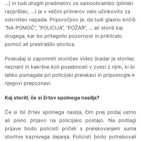
...) in tudi drugih predmetov za samoobrambo (plinski
razpršilec, ...) je v večini primerov zelo učinkovito za
odvrnitev napada. Priporočjivo je, da tudi glasno kričiš:
“NA POMOČ”, “POLICIJA”, “POŽAR”, ... ali storiš kaj
drugega, kar bo pritegnilo pozornost in priklicalo
pomoč ali prestrašilo storilca.
Poskušaj si zapomniti storilčev videz (kadar je storilec
neznan) in kakršne koli posebnosti v zvezi z njim, ki bi
lahko pomagale pri policijski preiskavi in pripomogle k
njegovi prepoznavi.
Kaj storiti, če si žrtev spolnega nasilja?
Če si bil žrtev spolnega nasilja, čim prej podaj ustno
ali pisno prijavo na policijsko postajo. Na podlagi
prijave bodo policisti pričeli s preiskovanjem suma
storitve kaznivega dejanja. Policisti bodo potrebovali