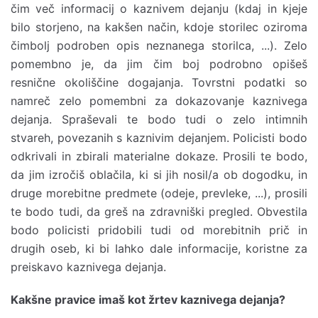
čim več informacij o kaznivem dejanju (kdaj in kjeje
bilo storjeno, na kakšen način, kdoje storilec oziroma
čimbolj podroben opis neznanega storilca, ...). Zelo
pomembno je, da jim čim boj podrobno opišeš
resnične okoliščine dogajanja. Tovrstni podatki so
namreč zelo pomembni za dokazovanje kaznivega
dejanja. Spraševali te bodo tudi o zelo intimnih
stvareh, povezanih s kaznivim dejanjem. Policisti bodo
odkrivali in zbirali materialne dokaze. Prosili te bodo,
da jim izročiš oblačila, ki si jih nosil/a ob dogodku, in
druge morebitne predmete (odeje, prevleke, ...), prosili
te bodo tudi, da greš na zdravniški pregled. Obvestila
bodo policisti pridobili tudi od morebitnih prič in
drugih oseb, ki bi Iahko dale informacije, koristne za
preiskavo kaznivega dejanja.
Kakšne pravice imaš kot žrtev kaznivega dejanja?