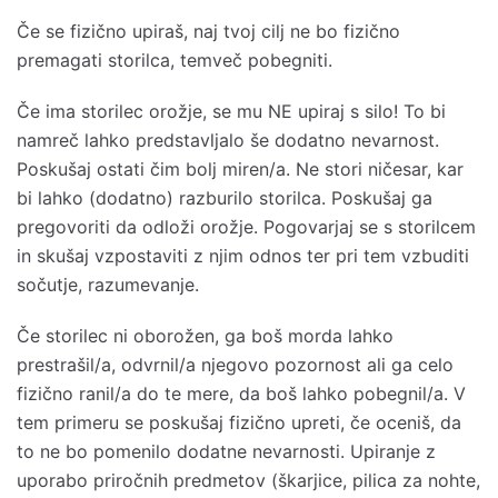
Če se fizično upiraš, naj tvoj cilj ne bo fizično
premagati storilca, temveč pobegniti.
Če ima storilec orožje, se mu NE upiraj s silo! To bi
namreč lahko predstavljalo še dodatno nevarnost.
Poskušaj ostati čim bolj miren/a. Ne stori ničesar, kar
bi lahko (dodatno) razburilo storilca. Poskušaj ga
pregovoriti da odloži orožje. Pogovarjaj se s storilcem
in skušaj vzpostaviti z njim odnos ter pri tem vzbuditi
sočutje, razumevanje.
Če storilec ni oborožen, ga boš morda lahko
prestrašil/a, odvrnil/a njegovo pozornost ali ga celo
fizično ranil/a do te mere, da boš lahko pobegnil/a. V
tem primeru se poskušaj fizično upreti, če oceniš, da
to ne bo pomenilo dodatne nevarnosti. Upiranje z
uporabo priročnih predmetov (škarjice, pilica za nohte,