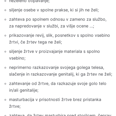
neželeno otipavanje;
siljenje osebe v spolne prakse, ki si jih ne želi;
zahteva po spolnem odnosu v zameno za službo,
za napredovanje v službi, za višje ocene …;
prikazovanje revij, slik, posnetkov s spolno vsebino
žrtvi, če žrtev tega ne želi;
siljenje žrtve v proizvajanje materiala s spolno
vsebino;
neprimerno razkazovanje svojega golega telesa,
slačenje in razkazovanje genitalij, ki ga žrtev ne želi;
zahtevanje od žrtve, da razkazuje svoje golo telo
in/ali genitalije;
masturbacija v prisotnosti žrtve brez pristanka
žrtve;
zahteva, da žrtev masturbira pred storilcem, čeprav